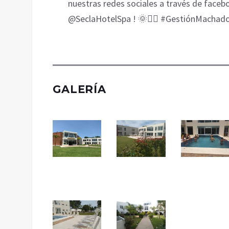
nuestras redes sociales a través de faceb
@SeclaHotelSpa ! 🌞🏊‍♀️ #GestiónMachad
GALERÍA