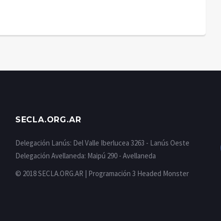
SECLA.ORG.AR
Delegación Lanús: Del Valle Iberlucea 3263 - Lanús Oeste
Delegación Avellaneda: Maipú 290 - Avellaneda
© 2018 SECLA.ORG.AR | Programación
3 Headed Monster